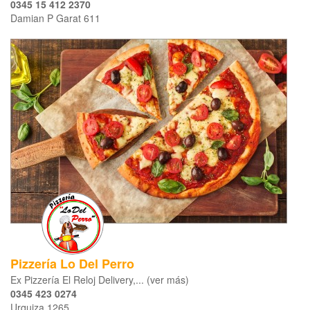
0345 15 412 2370
Damian P Garat 611
Pizzería Lo Del Perro
Ex Pizzería El Reloj Delivery,... (ver más)
0345 423 0274
Urquiza 1265