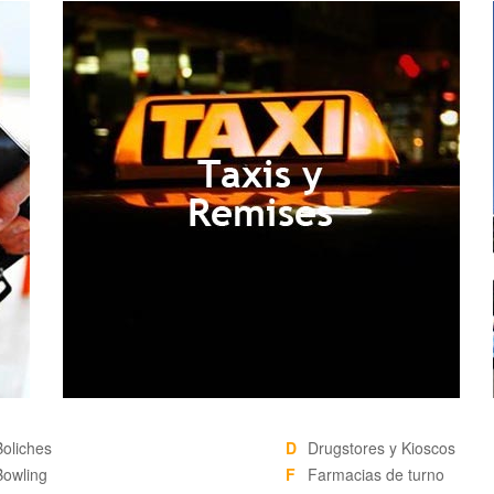
Boliches
D
Drugstores y Kioscos
Bowling
F
Farmacias de turno