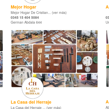
Mejor Hogar
A
Mejor Hogar De Cristian... (ver más)
0345 15 404 5084
0
German Abdala 644
Ur
A
La Casa del Herraje
Ab
La Casa del Herraje ... (ver más)