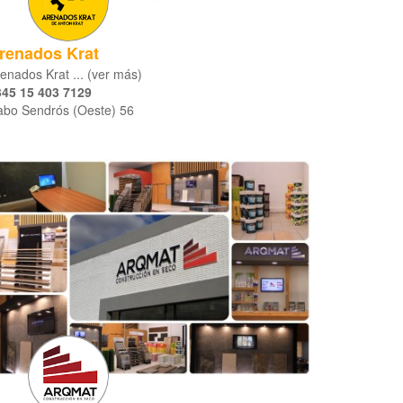
renados Krat
enados Krat ... (ver más)
345 15 403 7129
abo Sendrós (Oeste) 56