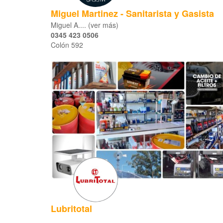
Miguel Martinez - Sanitarista y Gasista
Miguel A.... (ver más)
0345 423 0506
Colón 592
Lubritotal