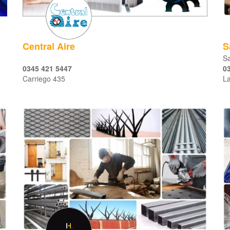
Central Aire
S
Sa
0345 421 5447
0
Carriego 435
La