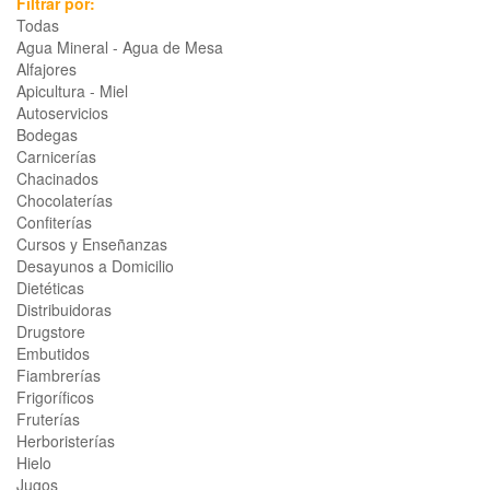
Filtrar por:
Todas
Agua Mineral - Agua de Mesa
Alfajores
Apicultura - Miel
Autoservicios
Bodegas
Carnicerías
Chacinados
Chocolaterías
Confiterías
Cursos y Enseñanzas
Desayunos a Domicilio
Dietéticas
Distribuidoras
Drugstore
Embutidos
Fiambrerías
Frigoríficos
Fruterías
Herboristerías
Hielo
Jugos