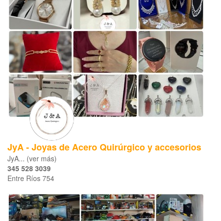
JyA - Joyas de Acero Quirúrgico y accesorios
JyA... (ver más)
345 528 3039
Entre Ríos 754