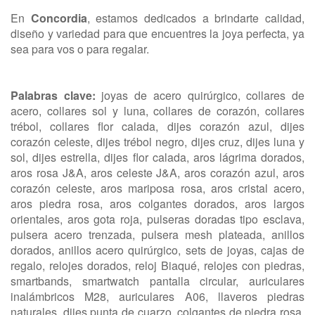
En
Concordia
, estamos dedicados a brindarte calidad,
diseño y variedad para que encuentres la joya perfecta, ya
sea para vos o para regalar.
Palabras clave:
joyas de acero quirúrgico, collares de
acero, collares sol y luna, collares de corazón, collares
trébol, collares flor calada, dijes corazón azul, dijes
corazón celeste, dijes trébol negro, dijes cruz, dijes luna y
sol, dijes estrella, dijes flor calada, aros lágrima dorados,
aros rosa J&A, aros celeste J&A, aros corazón azul, aros
corazón celeste, aros mariposa rosa, aros cristal acero,
aros piedra rosa, aros colgantes dorados, aros largos
orientales, aros gota roja, pulseras doradas tipo esclava,
pulsera acero trenzada, pulsera mesh plateada, anillos
dorados, anillos acero quirúrgico, sets de joyas, cajas de
regalo, relojes dorados, reloj Biaqué, relojes con piedras,
smartbands, smartwatch pantalla circular, auriculares
inalámbricos M28, auriculares A06, llaveros piedras
naturales, dijes punta de cuarzo, colgantes de piedra rosa,