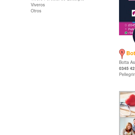
Viveros
Otros
Bot
Botta As
0345 42
Pellegri