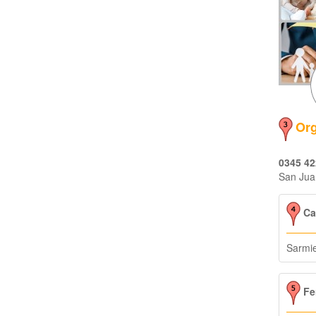
Org
0345 42
San Jua
Car
Sarmi
Fe