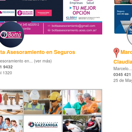
ta Asesoramiento en Seguros
Marc
esoramiento en... (ver más)
Claudi
1 9432
Marcelo..
ni 1320
0345 421
25 de Ma