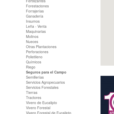
Fertilizantes
Forestaciones
Forrajerías
Ganadería
Insumos
Leña - Venta
Maquinarias
Molinos
Nueces
Otras Plantaciones
Perforaciones
Polietileno
Químicos
Riego
Seguros para el Campo
Semillerías
Servicios Agropecuarios
Servicios Forestales
Tierras
Tractores
Vivero de Eucalipto
Vivero Forestal
Vivero Forestal de Eucalipto