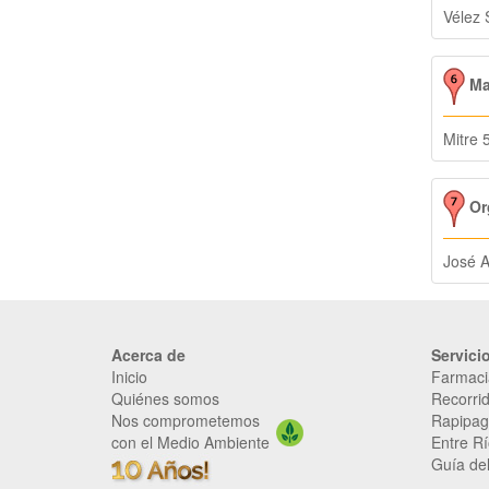
Vélez 
Mar
Mitre 
Org
José A
Acerca de
Servici
Inicio
Farmaci
Quiénes somos
Recorrid
Nos comprometemos
Rapipag
con el Medio Ambiente
Entre Rí
Guía del