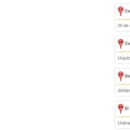
Co
25 de
Co
Urquiz
De
Isthila
El 
Urdina