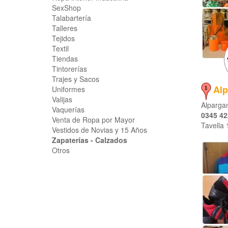
SexShop
Talabartería
Talleres
Tejidos
Textil
Tiendas
Tintorerías
Trajes y Sacos
Alp
Uniformes
Valijas
Alpargan
Vaquerías
0345 42
Venta de Ropa por Mayor
Tavella
Vestidos de Novias y 15 Años
Zapaterías - Calzados
Otros