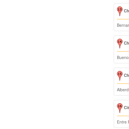
Ch
Bernar
Ch
Buenos
Ch
Alberd
Ci
Entre 