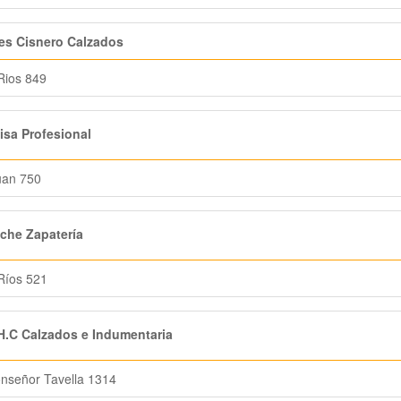
es Cisnero Calzados
Rios 849
sa Profesional
uan 750
che Zapatería
Ríos 521
.C Calzados e Indumentaria
nseñor Tavella 1314