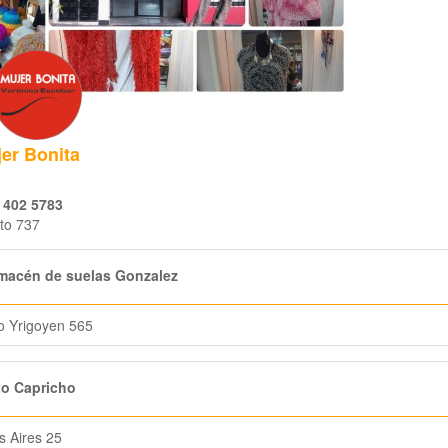
er Bonita
 402 5783
to 737
macén de suelas Gonzalez
to Yrigoyen 565
to Capricho
 Aires 25