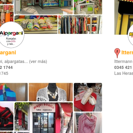
argani
Itte
i, alpargatas... (ver más)
Ittermann 
2 1744
0345 421
 1745
Las Hera