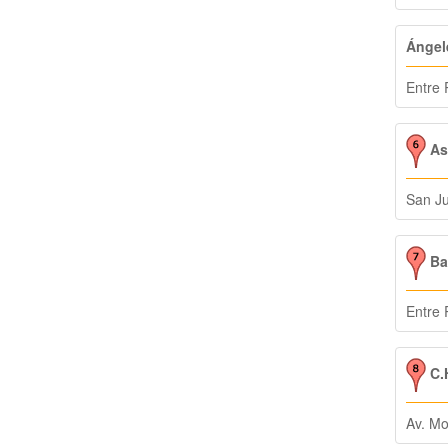
Ángel
Entre 
Asi
San J
Ba
Entre 
C.H
Av. Mo