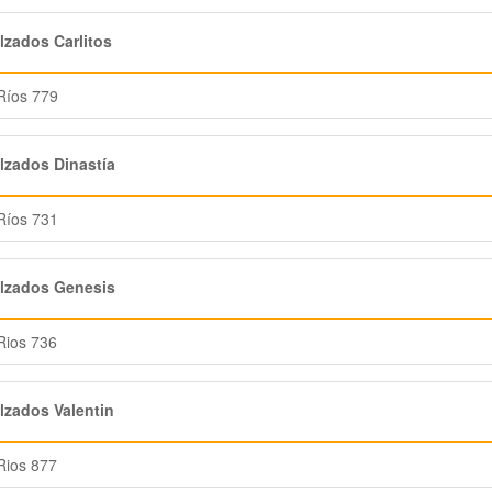
zados Carlitos
Ríos 779
zados Dinastía
Ríos 731
lzados Genesis
Rios 736
zados Valentin
Rios 877