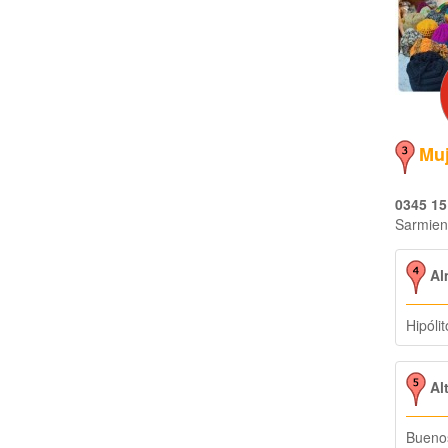
Muj
0345 15
Sarmien
Al
Hipóli
Al
Buenos