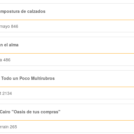
mpostura de calzados
 mayo 846
n el alma
a 486
 Todo un Poco Multirubros
rt 2134
Cairo "Oasis de tus compras"
rrain 265