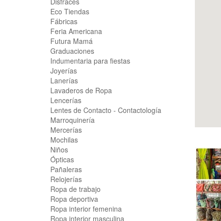
Disfraces
Eco Tiendas
Fábricas
Feria Americana
Futura Mamá
Graduaciones
Indumentaria para fiestas
Joyerías
Lanerías
Lavaderos de Ropa
Lencerías
Lentes de Contacto - Contactología
Marroquinería
Mercerías
Mochilas
Niños
Ópticas
Pañaleras
Relojerías
Ropa de trabajo
Ropa deportiva
Ropa interior femenina
Ropa interior masculina