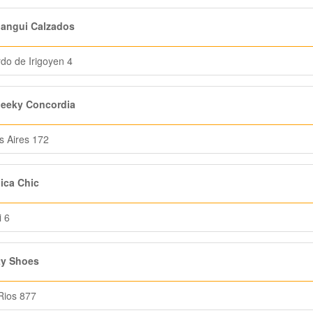
angui Calzados
do de Irigoyen 4
eeky Concordia
 Aires 172
ica Chic
i 6
ty Shoes
Rios 877