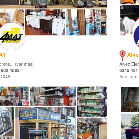
AT
Alve
mos... (ver más)
Alvez Elec
 602 4062
0345 421
a 1045
San Lore