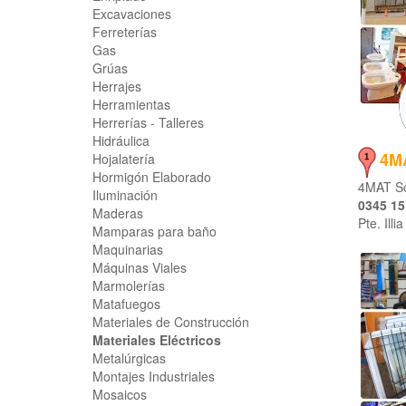
Excavaciones
Ferreterías
Gas
Grúas
Herrajes
Herramientas
Herrerías - Talleres
Hidráulica
4M
Hojalatería
Hormigón Elaborado
4MAT So
Iluminación
0345 15
Maderas
Pte. Illi
Mamparas para baño
Maquinarias
Máquinas Viales
Marmolerías
Matafuegos
Materiales de Construcción
Materiales Eléctricos
Metalúrgicas
Montajes Industriales
Mosaicos