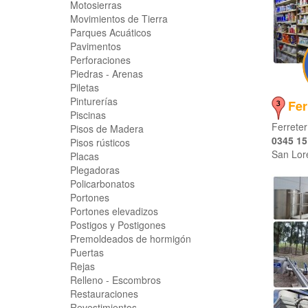
Motosierras
Movimientos de Tierra
Parques Acuáticos
Pavimentos
Perforaciones
Piedras - Arenas
Piletas
Pinturerías
Fer
Piscinas
Ferreter
Pisos de Madera
0345 15
Pisos rústicos
San Lor
Placas
Plegadoras
Policarbonatos
Portones
Portones elevadizos
Postigos y Postigones
Premoldeados de hormigón
Puertas
Rejas
Relleno - Escombros
Restauraciones
Revestimientos