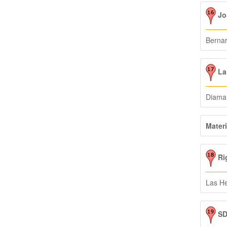
Jos
Bernar
La 
Diama
Materi
Ri
Las H
SDE