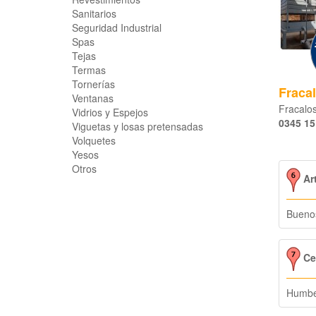
Sanitarios
Seguridad Industrial
Spas
Tejas
Termas
Tornerías
Fracal
Ventanas
Fracalos
Vidrios y Espejos
0345 15
Viguetas y losas pretensadas
Volquetes
Yesos
Otros
Art
Buenos
Ce
Humbe