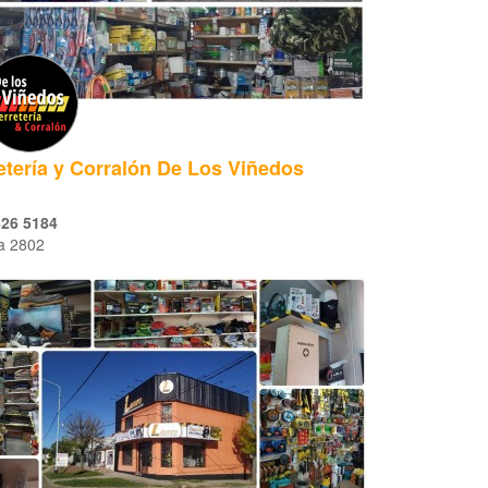
etería y Corralón De Los Viñedos
426 5184
la 2802