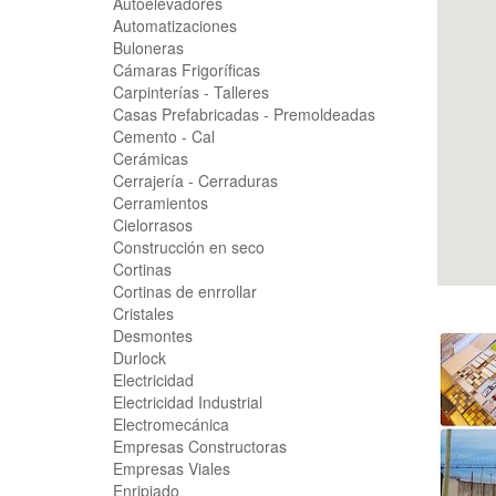
Autoelevadores
Automatizaciones
Buloneras
Cámaras Frigoríficas
Carpinterías - Talleres
Casas Prefabricadas - Premoldeadas
Cemento - Cal
Cerámicas
Cerrajería - Cerraduras
Cerramientos
Cielorrasos
Construcción en seco
Cortinas
Cortinas de enrrollar
Cristales
Desmontes
Durlock
Electricidad
Electricidad Industrial
Electromecánica
Empresas Constructoras
Empresas Viales
Enripiado