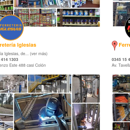
retería Iglesias
Ferr
ía Iglesias, de... (ver más)
 414 1303
0345 15 
enzo Este 488 casi Colón
Av. Tavel