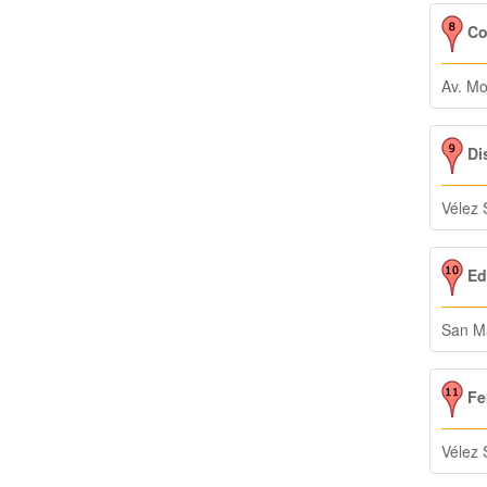
Con
Av. Mo
Dis
Vélez 
Edi
San Ma
Fer
Vélez 