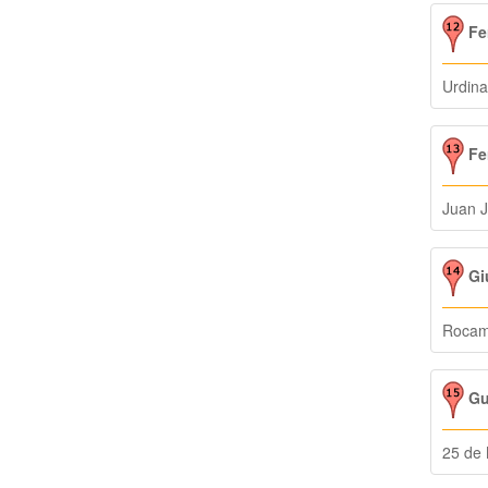
Fer
Urdina
Fer
Juan J
Giu
Rocam
Gue
25 de