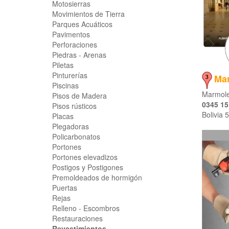
Motosierras
Movimientos de Tierra
Parques Acuáticos
Pavimentos
Perforaciones
Piedras - Arenas
Piletas
Pinturerías
Ma
Piscinas
Marmoler
Pisos de Madera
0345 15
Pisos rústicos
Bolivia 
Placas
Plegadoras
Policarbonatos
Portones
Portones elevadizos
Postigos y Postigones
Premoldeados de hormigón
Puertas
Rejas
Relleno - Escombros
Restauraciones
Revestimientos