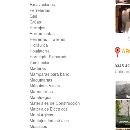
Excavaciones
Ferreterías
Gas
Grúas
Herrajes
Herramientas
Herrerías - Talleres
Hidráulica
AR
Hojalatería
Hormigón Elaborado
Iluminación
0345 42
Maderas
Urdinarr
Mamparas para baño
Maquinarias
Máquinas Viales
Marmolerías
Matafuegos
Materiales de Construcción
Materiales Eléctricos
Metalúrgicas
Montajes Industriales
Mosaicos