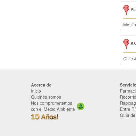
Pl
Moulin
S&
Chile 
Acerca de
Servici
Inicio
Farmaci
Quiénes somos
Recorrid
Nos comprometemos
Rapipag
con el Medio Ambiente
Entre Rí
Guía del