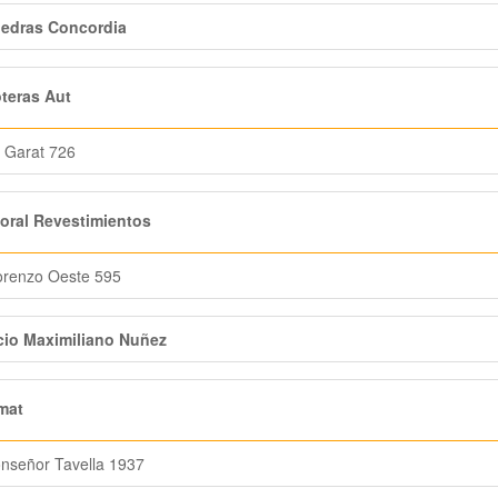
iedras Concordia
teras Aut
 Garat 726
oral Revestimientos
orenzo Oeste 595
cio Maximiliano Nuñez
mat
nseñor Tavella 1937