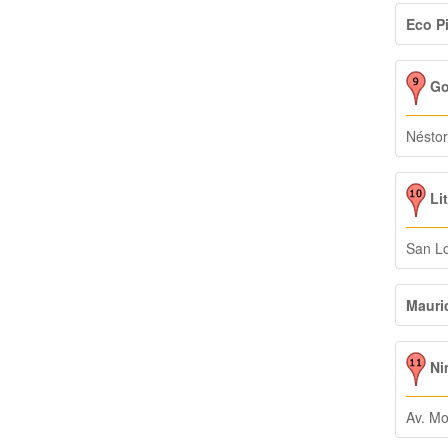
Eco P
Go
Néstor
Lit
San L
Mauri
Ni
Av. Mo