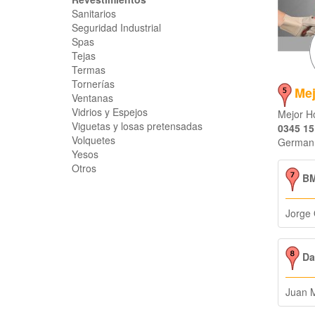
Sanitarios
Seguridad Industrial
Spas
Tejas
Termas
Tornerías
Mej
Ventanas
Vidrios y Espejos
Mejor Ho
Viguetas y losas pretensadas
0345 15
Volquetes
German 
Yesos
Otros
BM
Jorge 
Dal
Juan M