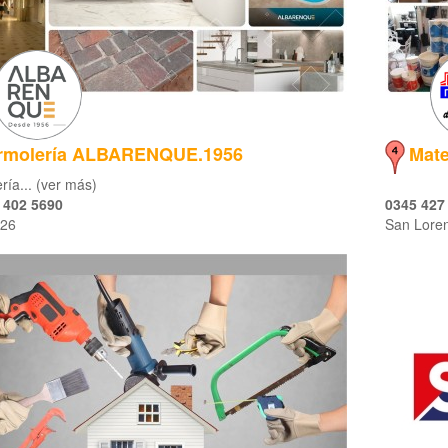
rmolería ALBARENQUE.1956
Mate
ía... (ver más)
 402 5690
0345 427
526
San Lore