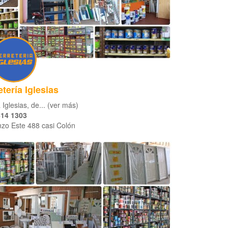
etería Iglesias
 Iglesias, de... (ver más)
414 1303
zo Este 488 casi Colón