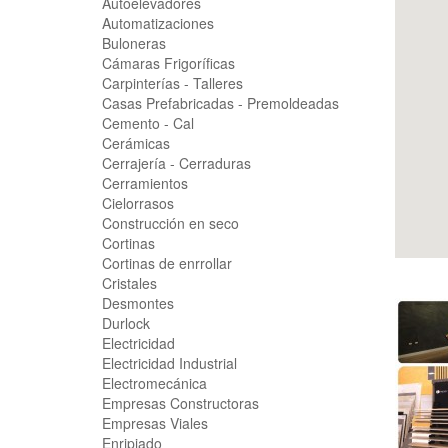
Autoelevadores
Automatizaciones
Buloneras
Cámaras Frigoríficas
Carpinterías - Talleres
Casas Prefabricadas - Premoldeadas
Cemento - Cal
Cerámicas
Cerrajería - Cerraduras
Cerramientos
Cielorrasos
Construcción en seco
Cortinas
Cortinas de enrrollar
Cristales
Desmontes
Durlock
Electricidad
Electricidad Industrial
Electromecánica
Empresas Constructoras
Empresas Viales
Enripiado