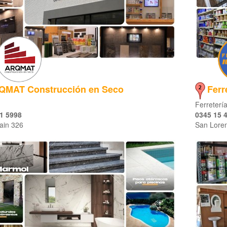
QMAT Construcción en Seco
Ferr
Ferretería
1 5998
0345 15 
ain 326
San Loren