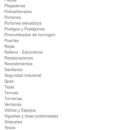
Plegadoras
Policarbonatos
Portones
Portones elevadizos
Postigos y Postigones
Premoldeados de hormigón
Puertas
Rejas
Relleno - Escombros
Restauraciones
Revestimientos
Sanitarios
Seguridad Industrial
Spas
Tejas
Termas
Tornerías
Ventanas
Vidrios y Espejos
Viguetas y losas pretensadas
Volquetes
Yesos