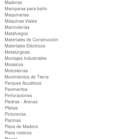
Maderas
Mamparas para baño
Maquinarias
Máquinas Viales
Marmolerías
Matafuegos
Materiales de Construcción
Materiales Eléctricos
Metalúrgicas
Montajes Industriales
Mosaicos
Motosierras
Movimientos de Tierra
Parques Acuáticos
Pavimentos
Perforaciones
Piedras - Arenas
Piletas
Pinturerías
Piscinas
Pisos de Madera
Pisos rústicos
Placas