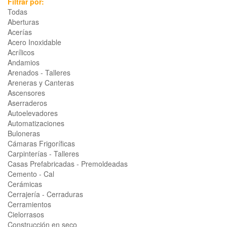
Filtrar por:
Todas
Aberturas
Acerías
Acero Inoxidable
Acrílicos
Andamios
Arenados - Talleres
Areneras y Canteras
Ascensores
Aserraderos
Autoelevadores
Automatizaciones
Buloneras
Cámaras Frigoríficas
Carpinterías - Talleres
Casas Prefabricadas - Premoldeadas
Cemento - Cal
Cerámicas
Cerrajería - Cerraduras
Cerramientos
Cielorrasos
Construcción en seco