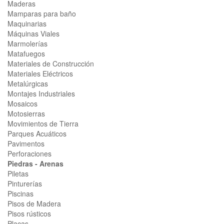
Maderas
Mamparas para baño
Maquinarias
Máquinas Viales
Marmolerías
Matafuegos
Materiales de Construcción
Materiales Eléctricos
Metalúrgicas
Montajes Industriales
Mosaicos
Motosierras
Movimientos de Tierra
Parques Acuáticos
Pavimentos
Perforaciones
Piedras - Arenas
Piletas
Pinturerías
Piscinas
Pisos de Madera
Pisos rústicos
Placas