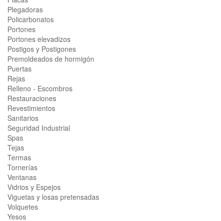
Plegadoras
Policarbonatos
Portones
Portones elevadizos
Postigos y Postigones
Premoldeados de hormigón
Puertas
Rejas
Relleno - Escombros
Restauraciones
Revestimientos
Sanitarios
Seguridad Industrial
Spas
Tejas
Termas
Tornerías
Ventanas
Vidrios y Espejos
Viguetas y losas pretensadas
Volquetes
Yesos