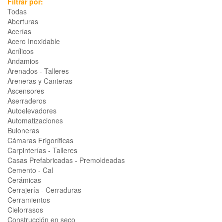
Filtrar por:
Todas
Aberturas
Acerías
Acero Inoxidable
Acrílicos
Andamios
Arenados - Talleres
Areneras y Canteras
Ascensores
Aserraderos
Autoelevadores
Automatizaciones
Buloneras
Cámaras Frigoríficas
Carpinterías - Talleres
Casas Prefabricadas - Premoldeadas
Cemento - Cal
Cerámicas
Cerrajería - Cerraduras
Cerramientos
Cielorrasos
Construcción en seco