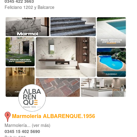
0345 422 3663
Feliciano 1202 y Balcarce
Marmolería ALBARENQUE.1956
Marmolería... (ver más)
0345 15 402 5690