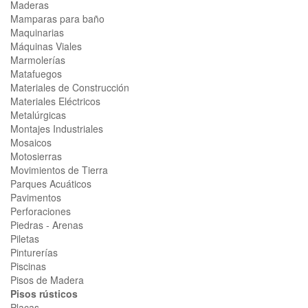
Maderas
Mamparas para baño
Maquinarias
Máquinas Viales
Marmolerías
Matafuegos
Materiales de Construcción
Materiales Eléctricos
Metalúrgicas
Montajes Industriales
Mosaicos
Motosierras
Movimientos de Tierra
Parques Acuáticos
Pavimentos
Perforaciones
Piedras - Arenas
Piletas
Pinturerías
Piscinas
Pisos de Madera
Pisos rústicos
Placas