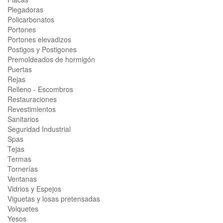
Plegadoras
Policarbonatos
Portones
Portones elevadizos
Postigos y Postigones
Premoldeados de hormigón
Puertas
Rejas
Relleno - Escombros
Restauraciones
Revestimientos
Sanitarios
Seguridad Industrial
Spas
Tejas
Termas
Tornerías
Ventanas
Vidrios y Espejos
Viguetas y losas pretensadas
Volquetes
Yesos