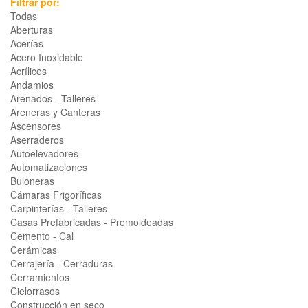
Filtrar por:
Todas
Aberturas
Acerías
Acero Inoxidable
Acrílicos
Andamios
Arenados - Talleres
Areneras y Canteras
Ascensores
Aserraderos
Autoelevadores
Automatizaciones
Buloneras
Cámaras Frigoríficas
Carpinterías - Talleres
Casas Prefabricadas - Premoldeadas
Cemento - Cal
Cerámicas
Cerrajería - Cerraduras
Cerramientos
Cielorrasos
Construcción en seco