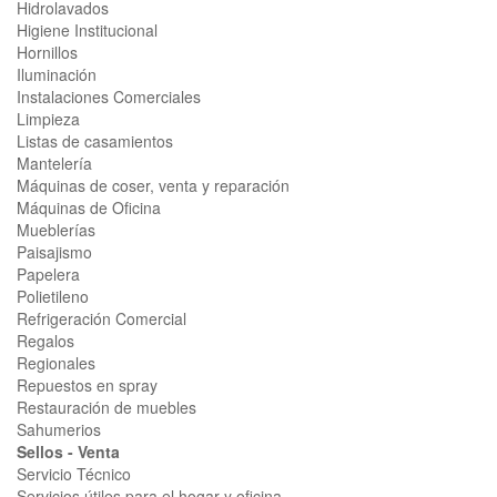
Hidrolavados
Higiene Institucional
Hornillos
Iluminación
Instalaciones Comerciales
Limpieza
Listas de casamientos
Mantelería
Máquinas de coser, venta y reparación
Máquinas de Oficina
Mueblerías
Paisajismo
Papelera
Polietileno
Refrigeración Comercial
Regalos
Regionales
Repuestos en spray
Restauración de muebles
Sahumerios
Sellos - Venta
Servicio Técnico
Servicios útiles para el hogar y oficina