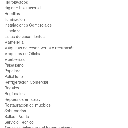
Hidrolavados
Higiene Institucional
Hornillos
Iluminación
Instalaciones Comerciales
Limpieza
Listas de casamientos
Mantelería
Máquinas de coser, venta y reparación
Máquinas de Oficina
Mueblerías
Paisajismo
Papelera
Polietileno
Refrigeración Comercial
Regalos
Regionales
Repuestos en spray
Restauración de muebles
Sahumerios
Sellos - Venta
Servicio Técnico
Servicios útiles para el hogar y oficina