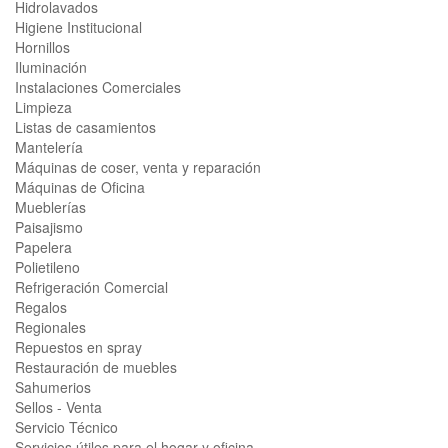
Hidrolavados
Higiene Institucional
Hornillos
Iluminación
Instalaciones Comerciales
Limpieza
Listas de casamientos
Mantelería
Máquinas de coser, venta y reparación
Máquinas de Oficina
Mueblerías
Paisajismo
Papelera
Polietileno
Refrigeración Comercial
Regalos
Regionales
Repuestos en spray
Restauración de muebles
Sahumerios
Sellos - Venta
Servicio Técnico
Servicios útiles para el hogar y oficina