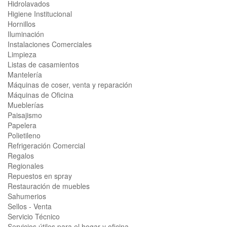
Hidrolavados
Higiene Institucional
Hornillos
Iluminación
Instalaciones Comerciales
Limpieza
Listas de casamientos
Mantelería
Máquinas de coser, venta y reparación
Máquinas de Oficina
Mueblerías
Paisajismo
Papelera
Polietileno
Refrigeración Comercial
Regalos
Regionales
Repuestos en spray
Restauración de muebles
Sahumerios
Sellos - Venta
Servicio Técnico
Servicios útiles para el hogar y oficina