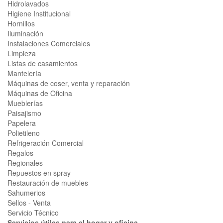
Hidrolavados
Higiene Institucional
Hornillos
Iluminación
Instalaciones Comerciales
Limpieza
Listas de casamientos
Mantelería
Máquinas de coser, venta y reparación
Máquinas de Oficina
Mueblerías
Paisajismo
Papelera
Polietileno
Refrigeración Comercial
Regalos
Regionales
Repuestos en spray
Restauración de muebles
Sahumerios
Sellos - Venta
Servicio Técnico
Servicios útiles para el hogar y oficina