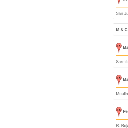
San J
M & C
Maq
Sarmi
Mar
Moulin
Pe
R. Roj