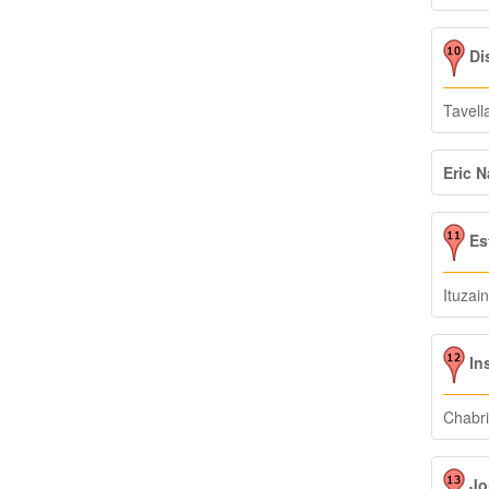
Dis
Tavell
Eric N
Est
Ituzai
Ins
Chabri
Jor