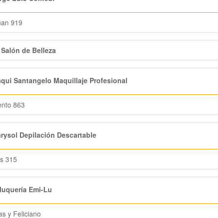
uan 919
 Salón de Belleza
ui Santangelo Maquillaje Profesional
ento 863
ysol Depilación Descartable
s 315
luquería Emi-Lu
as y Feliciano