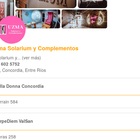
ma Solarium y Complementos
arium y... (ver más)
 602 5752
, Concordia, Entre Ríos
lla Donna Concordia
rrain 584
rpeDiem ValSan
eras 258