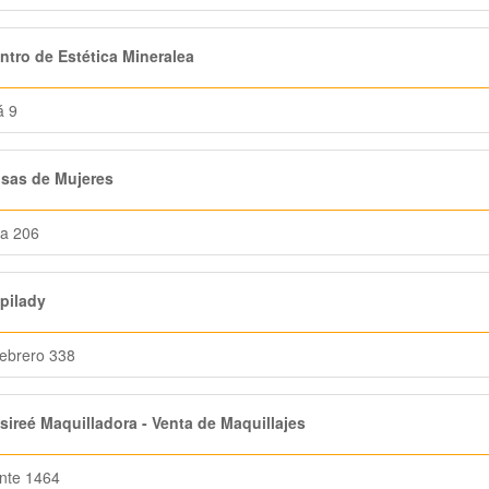
tro de Estética Mineralea
á 9
sas de Mujeres
lia 206
pilady
ebrero 338
ireé Maquilladora - Venta de Maquillajes
nte 1464