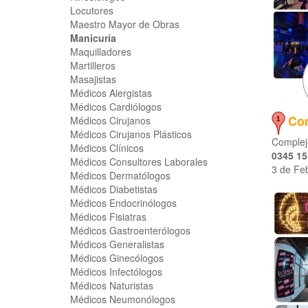
Locutores
Maestro Mayor de Obras
Manicuría
Maquilladores
Martilleros
Masajistas
Médicos Alergistas
Médicos Cardiólogos
Co
Médicos Cirujanos
Médicos Cirujanos Plásticos
Complej
Médicos Clínicos
0345 15
Médicos Consultores Laborales
3 de Feb
Médicos Dermatólogos
Médicos Diabetistas
Médicos Endocrinólogos
Médicos Fisiatras
Médicos Gastroenterólogos
Médicos Generalistas
Médicos Ginecólogos
Médicos Infectólogos
Médicos Naturistas
Médicos Neumonólogos