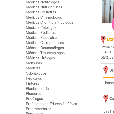
Médicos Neurólogos
Médicos Nutricionistas
Médicos Obstetras
Médicos Oftalmólogos
Médicos Otorrinolaringólogos
Médicos Patólogos
Médicos Pediatras
Médicos Psiquiatras
Uz
Médicos Quiroprácticos
Uzma Sol
Médicos Reumatólogos
0345 15
Médicos Traumatólogos
Salta 62
Médicos Urólogos
Mensuras
Modistas
Be
Odontólogos
Pedicuros
Urdina
Pintores
Planialtimetría
Plomeros
Ca
Podólogos
Profesores de Educación Física
Programadores
Las H
Psicólogos