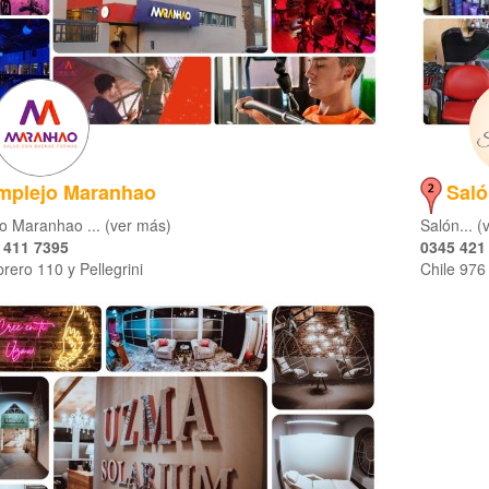
mplejo Maranhao
Saló
o Maranhao ... (ver más)
Salón... 
 411 7395
0345 421
rero 110 y Pellegrini
Chile 976