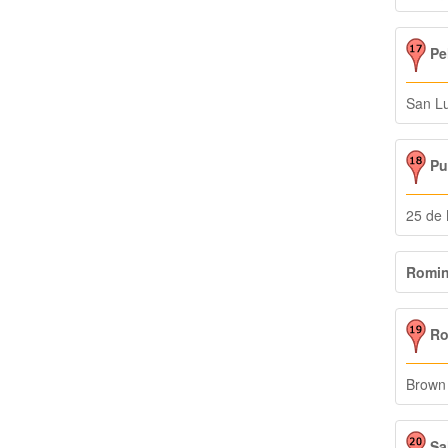
Pel
San Lu
Pun
25 de
Romin
Ro
Brown
Sal