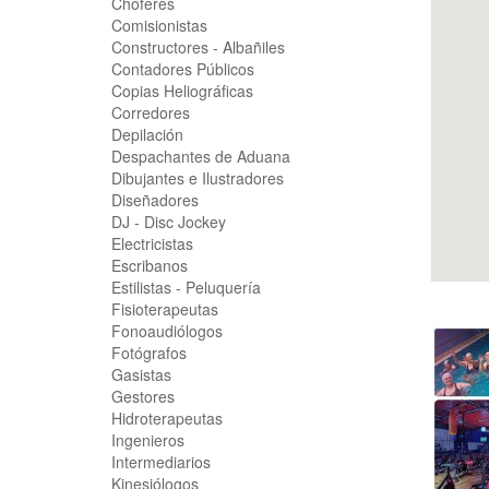
Choferes
Comisionistas
Constructores - Albañiles
Contadores Públicos
Copias Heliográficas
Corredores
Depilación
Despachantes de Aduana
Dibujantes e Ilustradores
Diseñadores
DJ - Disc Jockey
Electricistas
Escribanos
Estilistas - Peluquería
Fisioterapeutas
Fonoaudiólogos
Fotógrafos
Gasistas
Gestores
Hidroterapeutas
Ingenieros
Intermediarios
Kinesiólogos