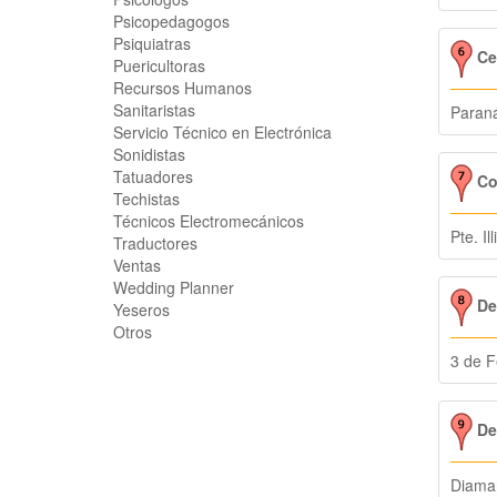
Psicopedagogos
Psiquiatras
Cen
Puericultoras
Recursos Humanos
Sanitaristas
Paran
Servicio Técnico en Electrónica
Sonidistas
Tatuadores
Co
Techistas
Técnicos Electromecánicos
Pte. Il
Traductores
Ventas
Wedding Planner
De
Yeseros
Otros
3 de F
Des
Diama