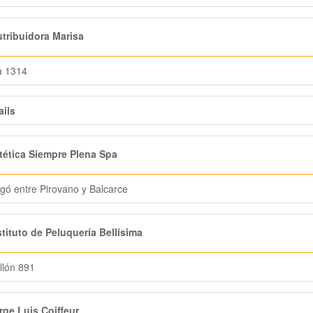
tribuidora Marisa
a 1314
ails
ética Siempre Plena Spa
ngó entre Pirovano y Balcarce
tituto de Peluquería Bellísima
llón 891
ge Luis Coiffeur