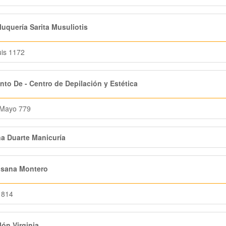
uquería Sarita Musuliotis
is 1172
to De - Centro de Depilación y Estética
 Mayo 779
a Duarte Manicuría
sana Montero
 814
ón Virginia