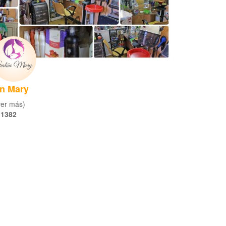
n Mary
(ver más)
 1382