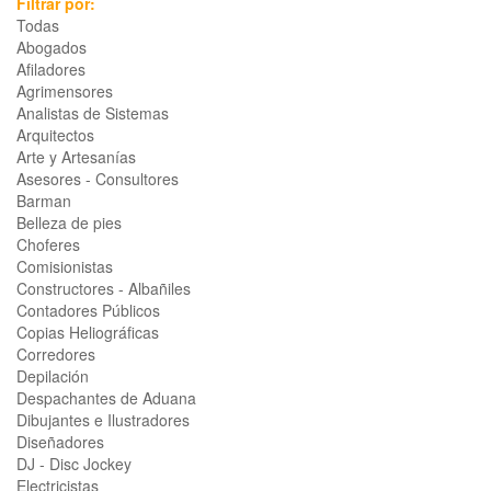
Filtrar por:
Todas
Abogados
Afiladores
Agrimensores
Analistas de Sistemas
Arquitectos
Arte y Artesanías
Asesores - Consultores
Barman
Belleza de pies
Choferes
Comisionistas
Constructores - Albañiles
Contadores Públicos
Copias Heliográficas
Corredores
Depilación
Despachantes de Aduana
Dibujantes e Ilustradores
Diseñadores
DJ - Disc Jockey
Electricistas