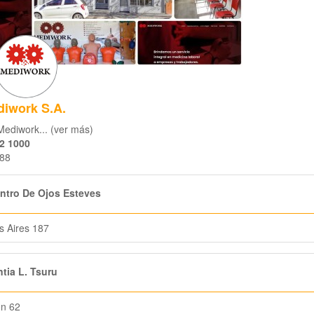
iwork S.A.
ediwork... (ver más)
2 1000
688
ntro De Ojos Esteves
 Aires 187
tia L. Tsuru
n 62