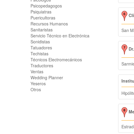
Psicopedagogos
Psiquiatras
Clí
Puericultoras
Recursos Humanos
Sanitaristas
San Ma
Servicio Técnico en Electrónica
Sonidistas
Tatuadores
Dr.
Techistas
Técnicos Electromecánicos
Sarmi
Traductores
Ventas
Wedding Planner
Instit
Yeseros
Otros
Hipóli
Mer
Estrad