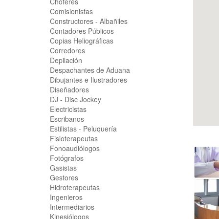
Choferes
Comisionistas
Constructores - Albañiles
Contadores Públicos
Copias Heliográficas
Corredores
Depilación
Despachantes de Aduana
Dibujantes e Ilustradores
Diseñadores
DJ - Disc Jockey
Electricistas
Escribanos
Estilistas - Peluquería
Fisioterapeutas
Fonoaudiólogos
Fotógrafos
Gasistas
Gestores
Hidroterapeutas
Ingenieros
Intermediarios
Kinesiólogos