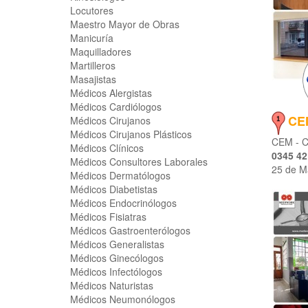
Locutores
Maestro Mayor de Obras
Manicuría
Maquilladores
Martilleros
Masajistas
Médicos Alergistas
Médicos Cardiólogos
CEM
Médicos Cirujanos
Médicos Cirujanos Plásticos
CEM - C
Médicos Clínicos
0345 42
Médicos Consultores Laborales
25 de M
Médicos Dermatólogos
Médicos Diabetistas
Médicos Endocrinólogos
Médicos Fisiatras
Médicos Gastroenterólogos
Médicos Generalistas
Médicos Ginecólogos
Médicos Infectólogos
Médicos Naturistas
Médicos Neumonólogos