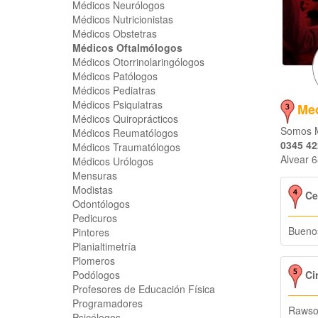
Médicos Neurólogos
Médicos Nutricionistas
Médicos Obstetras
Médicos Oftalmólogos
Médicos Otorrinolaringólogos
Médicos Patólogos
Médicos Pediatras
Médicos Psiquiatras
Med
Médicos Quiroprácticos
Somos M
Médicos Reumatólogos
0345 42
Médicos Traumatólogos
Alvear 
Médicos Urólogos
Mensuras
Modistas
Ce
Odontólogos
Pedicuros
Buenos
Pintores
Planialtimetría
Plomeros
Cin
Podólogos
Profesores de Educación Física
Programadores
Rawso
Psicólogos