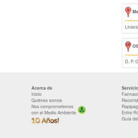
MeV
Liniers
OS
D. P. 
Acerca de
Servici
Inicio
Farmaci
Quiénes somos
Recorrid
Nos comprometemos
Rapipag
con el Medio Ambiente
Entre Rí
Guía del