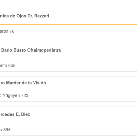
nica de Ojos Dr. Razzari
rtin 76
 Dario Busto Oftalmopediatra
ento 658
uto Marder de la Visión
to Yrigoyen 723
cedes E. Diez
a 396