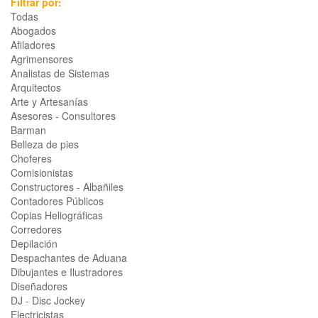
Filtrar por:
Todas
Abogados
Afiladores
Agrimensores
Analistas de Sistemas
Arquitectos
Arte y Artesanías
Asesores - Consultores
Barman
Belleza de pies
Choferes
Comisionistas
Constructores - Albañiles
Contadores Públicos
Copias Heliográficas
Corredores
Depilación
Despachantes de Aduana
Dibujantes e Ilustradores
Diseñadores
DJ - Disc Jockey
Electricistas