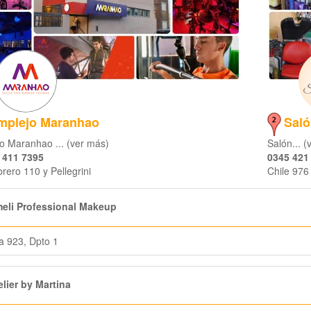
mplejo Maranhao
Saló
o Maranhao ... (ver más)
Salón... 
 411 7395
0345 421
rero 110 y Pellegrini
Chile 976
eli Professional Makeup
a 923, Dpto 1
lier by Martina