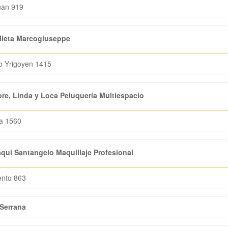
uan 919
lieta Marcogiuseppe
to Yrigoyen 1415
re, Linda y Loca Peluquería Multiespacio
a 1560
ui Santangelo Maquillaje Profesional
ento 863
 Serrana