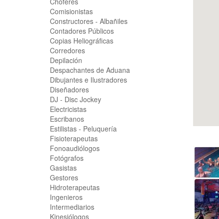
Choferes
Comisionistas
Constructores - Albañiles
Contadores Públicos
Copias Heliográficas
Corredores
Depilación
Despachantes de Aduana
Dibujantes e Ilustradores
Diseñadores
DJ - Disc Jockey
Electricistas
Escribanos
Estilistas - Peluquería
Fisioterapeutas
Fonoaudiólogos
Fotógrafos
Gasistas
Gestores
Hidroterapeutas
Ingenieros
Intermediarios
Kinesiólogos