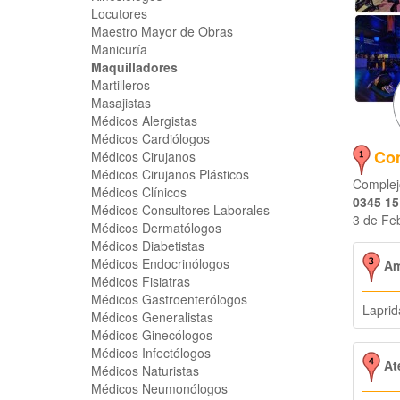
Locutores
Maestro Mayor de Obras
Manicuría
Maquilladores
Martilleros
Masajistas
Médicos Alergistas
Médicos Cardiólogos
Co
Médicos Cirujanos
Médicos Cirujanos Plásticos
Complej
Médicos Clínicos
0345 15
Médicos Consultores Laborales
3 de Feb
Médicos Dermatólogos
Médicos Diabetistas
Médicos Endocrinólogos
Am
Médicos Fisiatras
Médicos Gastroenterólogos
Laprid
Médicos Generalistas
Médicos Ginecólogos
Médicos Infectólogos
Ate
Médicos Naturistas
Médicos Neumonólogos