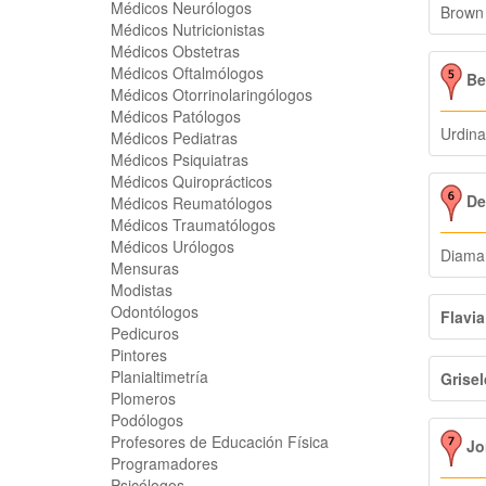
Médicos Neurólogos
Brown
Médicos Nutricionistas
Médicos Obstetras
Médicos Oftalmólogos
Be
Médicos Otorrinolaringólogos
Médicos Patólogos
Urdina
Médicos Pediatras
Médicos Psiquiatras
Médicos Quiroprácticos
Des
Médicos Reumatólogos
Médicos Traumatólogos
Médicos Urólogos
Diama
Mensuras
Modistas
Odontólogos
Flavi
Pedicuros
Pintores
Planialtimetría
Grisel
Plomeros
Podólogos
Profesores de Educación Física
Jor
Programadores
Psicólogos