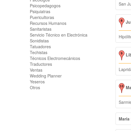
San J
Psicopedagogos
Psiquiatras
Puericultoras
Ju
Recursos Humanos
Sanitaristas
Servicio Técnico en Electrónica
Hipóli
Sonidistas
Tatuadores
Techistas
Lib
Técnicos Electromecánicos
Traductores
Laprid
Ventas
Wedding Planner
Yeseros
Maq
Otros
Sarmi
María